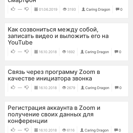
смартфон
—
01.06.2019
3193
Caring Dragon
0
Как созвониться между собой,
записать видео и выложить его на
YouTube
—
16.10.2018
1692
Caring Dragon
0
Связь через программу Zoom в
качестве инициатора звонка
—
16.10.2018
2679
Caring Dragon
0
Регистрация аккаунта в Zoom и
получение своих данных для
конференции
—
16.10.2018
6116
Caring Dragon
0