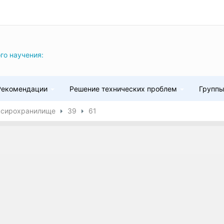
го научения:
Рекомендации
Решение технических проблем
Групп
ксирохранилище
39
61