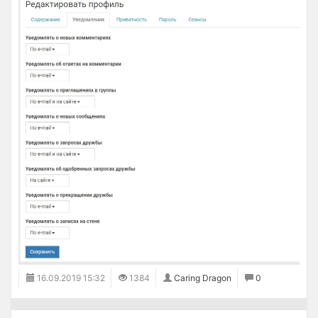
16.09.2019
15:32
1384
Caring Dragon
0