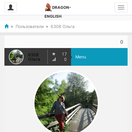
DRAGON-
ENGLISH
Пользователи
6308 Ольга
0
17
6308
Menu
Ольга
0