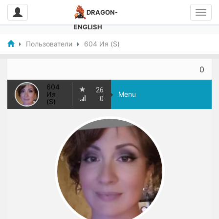
DRAGON-
ENGLISH
Пользователи
604 Ия (S)
0
604
26
Ия
Menu
0
(S)