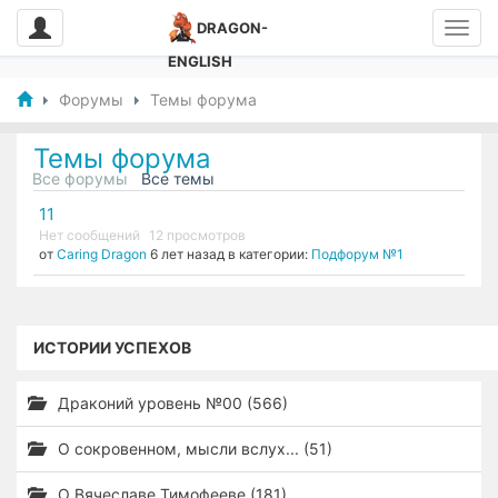
DRAGON-
ENGLISH
Форумы
Темы форума
Темы форума
Все форумы
Все темы
11
Нет сообщений
12 просмотров
от
Caring Dragon
6 лет назад в категории:
Подфорум №1
ИСТОРИИ УСПЕХОВ
Драконий уровень №00 (566)
О сокровенном, мысли вслух... (51)
О Вячеславе Тимофееве (181)