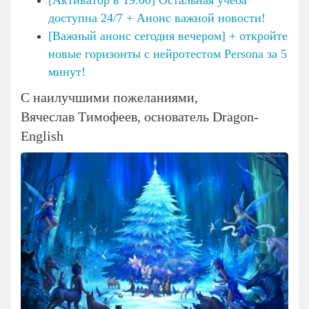
доступна 24/7 + Анонс важной новости!
[Важный анонс сегодня вечером] + откройте
новые горизонты с нейротестом Persona за 5
минут!
С наилучшими пожеланиями,
Вячеслав Тимофеев, основатель Dragon-
English