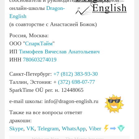
сооснователь и руководитель международной
онлайн-школы
Dragon-
English
(в соавторстве с Анастасией Божок)
Россия, Москва:
ООО "
СпаркТайм
"
ИП
Тимофеев Вячеслав Анатольевич
ИНН
780603274019
Санкт-Петербург:
+7 (812) 383-93-30
Таллин, Эстония: +
(372) 698-07-77
SparkTime OÜ рег. н. 12448065
e-mail школы: info@dragon-english.ru
Также на все вопросы ответят
дракоши:
Skype
,
VK
,
Telegram
,
WhatsApp
,
Viber