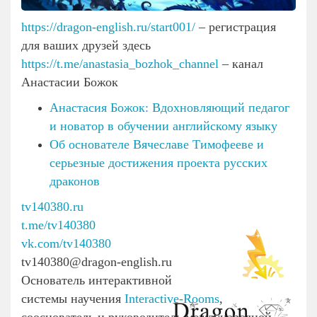
https://dragon-english.ru/start001/
– регистрация
для ваших друзей здесь
https://t.me/anastasia_bozhok_channel
– канал
Анастасии Божок
Анастасия Божок: Вдохновляющий педагог
и новатор в обучении английскому языку
Об основателе Вячеславе Тимофееве и
серьезные достижения проекта русских
драконов
tv140380.ru
t.me/tv140380
vk.com/tv140380
tv140380@dragon-english.ru
Основатель интерактивной
системы научения
Interactive-Rooms
,