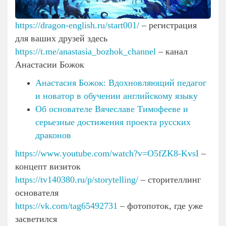
https://dragon-english.ru/start001/
– регистрация
для ваших друзей здесь
https://t.me/anastasia_bozhok_channel
– канал
Анастасии Божок
Анастасия Божок: Вдохновляющий педагог
и новатор в обучении английскому языку
Об основателе Вячеславе Тимофееве и
серьезные достижения проекта русских
драконов
https://www.youtube.com/watch?v=O5fZK8-KvsI
–
концепт визиток
https://tv140380.ru/p/storytelling/
– сторителлинг
основателя
https://vk.com/tag65492731
– фотопоток, где уже
засветился