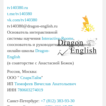
tv140380.ru
t.me/tv140380
vk.com/tv140380
tv140380@dragon-english.ru
Основатель интерактивной
системы научения
Interactive-Rooms
,
сооснователь и руководитель международной
онлайн-школы
Dragon-
English
(в соавторстве с Анастасией Божок)
Россия, Москва:
ООО "
СпаркТайм
"
ИП
Тимофеев Вячеслав Анатольевич
ИНН
780603274019
Санкт-Петербург:
+7 (812) 383-93-30