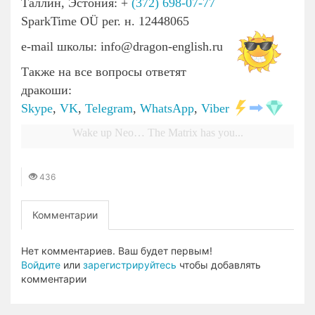
Таллин, Эстония: +
(372) 698-07-77
SparkTime OÜ рег. н. 12448065
e-mail школы: info@dragon-english.ru
Также на все вопросы ответят
дракоши:
Skype
,
VK
,
Telegram
,
WhatsApp
,
Viber
Wake up Neo… The Matrix has you...
436
Комментарии
Нет комментариев. Ваш будет первым!
Войдите
или
зарегистрируйтесь
чтобы добавлять
комментарии