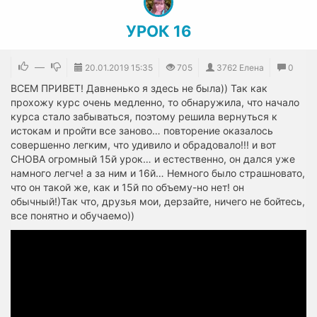
УРОК 16
—
20.01.2019
15:35
705
3762 Елена
0
ВСЕМ ПРИВЕТ! Давненько я здесь не была)) Так как
прохожу курс очень медленно, то обнаружила, что начало
курса стало забываться, поэтому решила вернуться к
истокам и пройти все заново… повторение оказалось
совершенно легким, что удивило и обрадовало!!! и вот
СНОВА огромный 15й урок… и естественно, он дался уже
намного легче! а за ним и 16й… Немного было страшновато,
что он такой же, как и 15й по объему-но нет! он
обычный!)Так что, друзья мои, дерзайте, ничего не бойтесь,
все понятно и обучаемо))