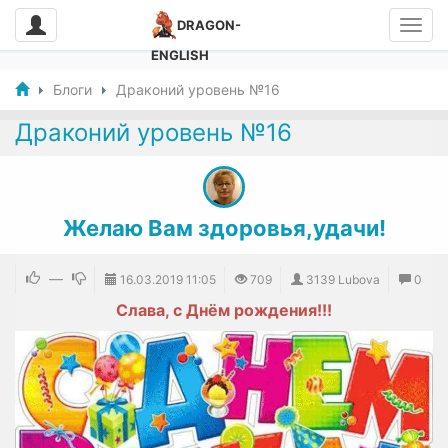
DRAGON-
ENGLISH
Блоги
Драконий уровень №16
Драконий уровень №16
Желаю Вам здоровья,удачи!
—
16.03.2019
11:05
709
3139 Lubova
0
Слава, с Днём рождения!!!