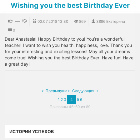
Wishing you the best Birthday Ever
—
02.07.2018
13:30
869
3896 Екатерина
0
Dear Anastasia! Happy Birthday to you! You’re a wonderful
teacher! I want to wish you health, happiness, love. Thank you
for your interesting and exciting lessons! May all your dreams
come true! Wishing you the best Birthday Ever! Have fun! Have
a great day!
← Предыдущая
Следующая →
1
2
3
4
5
6
Показаны 46-60 из 89
ИСТОРИИ УСПЕХОВ