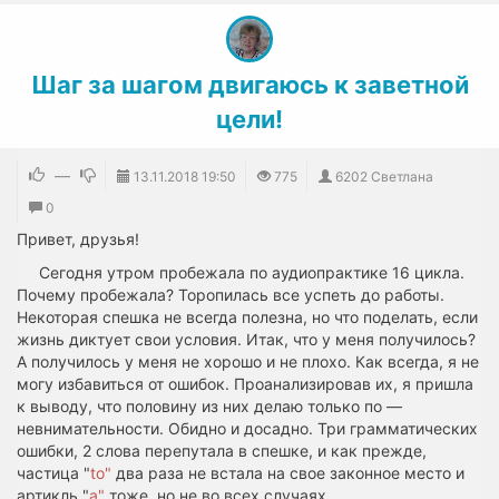
Шаг за шагом двигаюсь к заветной
цели!
—
13.11.2018
19:50
775
6202 Светлана
0
Привет, друзья!
Сегодня утром пробежала по аудиопрактике 16 цикла.
Почему пробежала? Торопилась все успеть до работы.
Некоторая спешка не всегда полезна, но что поделать, если
жизнь диктует свои условия. Итак, что у меня получилось?
А получилось у меня не хорошо и не плохо. Как всегда, я не
могу избавиться от ошибок. Проанализировав их, я пришла
к выводу, что половину из них делаю только по —
невнимательности. Обидно и досадно. Три грамматических
ошибки, 2 слова перепутала в спешке, и как прежде,
частица "
to"
два раза не встала на свое законное место и
артикль "
а"
тоже, но не во всех случаях.