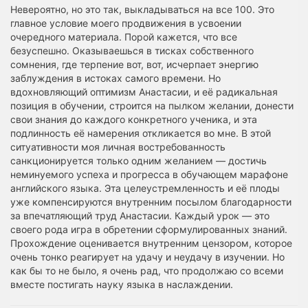
Невероятно, но это так, выкладываться на все 100. Это
главное условие моего продвижения в усвоении
очередного материала. Порой кажется, что все
безуспешно. Оказываешься в тисках собственного
сомнения, где терпение вот, вот, исчерпает энергию
заблуждения в истоках самого времени. Но
вдохновляющий оптимизм Анастасии, и её радикальная
позиция в обучении, строится на пылком желании, донести
свои знания до каждого конкретного ученика, и эта
подлинность её намерения откликается во мне. В этой
ситуативности моя личная востребованность
санкционируется только одним желанием — достичь
неминуемого успеха и прогресса в обучающем марафоне
английского языка. Эта целеустремленность и её плоды
уже компенсируются внутренним посылом благодарности
за впечатляющий труд Анастасии. Каждый урок — это
своего рода игра в обретении сформулированных знаний.
Прохождение оценивается внутренним цензором, которое
очень тонко реагирует на удачу и неудачу в изучении. Но
как бы то не было, я очень рад, что продолжаю со всеми
вместе постигать науку языка в наслаждении.