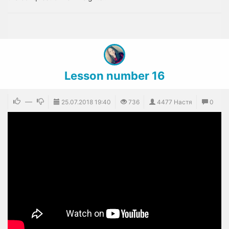
Lesson number 16
—
25.07.2018
19:40
736
4477 Настя
0