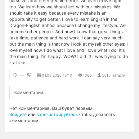
ourselves and other people better. We learn to live right
too. We learn how we should act with our mistakes. We
should take it easy because every mistake is an
opportunity to get better. I love to learn English in the
Dragon-English School because I change my lifestyle. We
become other people. And now I know that great things
take time, patience and hard work. I can say very much
but the main thing is that now I look at myself other eyes: I
love myself now, I do what I love and I love what I do. It's
the main thing. I'm happy. WOW! I did it! I was trying to do
it at least.
—
01.08.2020
13:10
1086
5815 Наталія
Комментарии
Нет комментариев. Ваш будет первым!
Войдите
или
зарегистрируйтесь
чтобы добавлять
комментарии