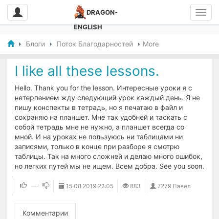
DRAGON-
ENGLISH
Блоги
Поток Благодарностей
More
I like all these lessons.
Hello. Thank you for the lesson. Интересные уроки я с
нетерпением жду следующий урок каждый день. Я не
пишу конспекты в тетрадь, но я печатаю в файл и
сохраняю на планшет. Мне так удобней и таскать с
собой тетрадь мне не нужно, а планшет всегда со
мной. И на уроках не пользуюсь ни таблицами ни
записями, только в конце при разборе я смотрю
таблицы. Так на много сложней и делаю много ошибок,
но легких путей мы не ищем. Всем добра. See you soon.
—
15.08.2019
22:05
883
7279 Павел
Комментарии