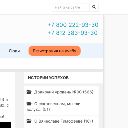
+7 800 222-93-30
+7 812 383-93-30
ы
Люди
Регистрация на учебу
ИСТОРИИ УСПЕХОВ
Драконий уровень №00 (566)
)) и
О сокровенном, мысли
их, с
вслух... (51)
ше!
О Вячеславе Тимофееве (181)