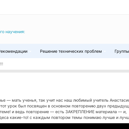
го научения:
Рекомендации
Решение технических проблем
Групп
!!
оренье — мать ученья, так учит нас наш любимый учитель Анастасия
 Этот урок был посвящен в основном повторению двух предыдущ
теме! и ведь повторение — есть ЗАКРЕПЛЕНИЕ материала — и,
удеса какие-то! с каждым повтором темы понимаю лучше и луч