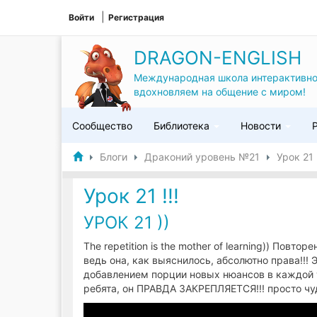
Войти
Регистрация
DRAGON-ENGLISH
Международная школа интерактивно
вдохновляем на общение с миром!
Сообщество
Библиотека
Новости
Блоги
Драконий уровень №21
Урок 21 !
Урок 21 !!!
УРОК 21 ))
The repetition is the mother of learning)) Повт
ведь она, как выяснилось, абсолютно права!!!
добавлением порции новых нюансов в каждой 
ребята, он ПРАВДА ЗАКРЕПЛЯЕТСЯ!!! просто ч