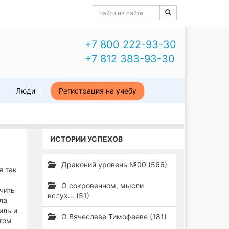
+7 800 222-93-30
+7 812 383-93-30
ы
Люди
Регистрация на учебу
ИСТОРИИ УСПЕХОВ
Драконий уровень №00 (566)
я так
О сокровенном, мысли
чить
вслух... (51)
ла
иль и
О Вячеславе Тимофееве (181)
отом