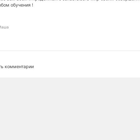
бом обучения !
Маша
ть комментарии