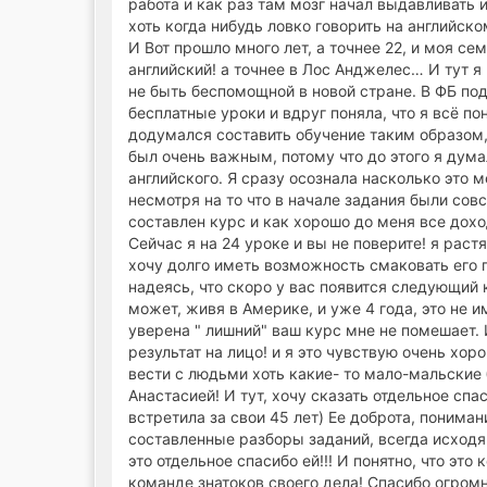
работа и как раз там мозг начал выдавливать и
хоть когда нибудь ловко говорить на английск
И Вот прошло много лет, а точнее 22, и моя с
английский! а точнее в Лос Анджелес… И тут 
не быть беспомощной в новой стране. В ФБ по
бесплатные уроки и вдруг поняла, что я всё пон
додумался составить обучение таким образом, 
был очень важным, потому что до этого я дума
английского. Я сразу осознала насколько это 
несмотря на то что в начале задания были сов
составлен курс и как хорошо до меня все дохо
Сейчас я на 24 уроке и вы не поверите! я рас
хочу долго иметь возможность смаковать его 
надеясь, что скоро у вас появится следующий 
может, живя в Америке, и уже 4 года, это не 
уверена " лишний" ваш курс мне не помешает. И
результат на лицо! и я это чувствую очень хо
вести с людьми хоть какие- то мало-мальские 
Анастасией! И тут, хочу сказать отдельное сп
встретила за свои 45 лет) Ее доброта, понима
составленные разборы заданий, всегда исходя
это отдельное спасибо ей!!! И понятно, что эт
команде знатоков своего дела! Спасибо огро