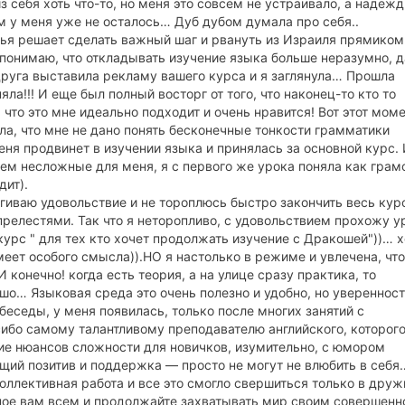
з себя хоть что-то, но меня это совсем не устраивало, а надеж
ом у меня уже не осталось… Дуб дубом думала про себя..
емья решает сделать важный шаг и рвануть из Израиля прямиком
я понимаю, что откладывать изучение языка больше неразумно, 
друга выставила рекламу вашего курса и я заглянула… Прошла
яла!!! И еще был полный восторг от того, что наконец-то кто то
что это мне идеально подходит и очень нравится! Вот этот мом
ла, что мне не дано понять бесконечные тонкости грамматики
меня продвинет в изучении языка и принялась за основной курс.
сем несложные для меня, я с первого же урока поняла как грам
дит).
тягиваю удовольствие и не тороплюсь быстро закончить весь ку
прелестями. Так что я неторопливо, с удовольствием прохожу у
курс " для тех кто хочет продолжать изучение с Дракошей"))… х
имеет особого смысла)).НО я настолько в режиме и увлечена, что
 конечно! когда есть теория, а на улице сразу практика, то
рошо… Языковая среда это очень полезно и удобно, но увереннос
беседы, у меня появилась, только после многих занятий с
асибо самому талантливому преподавателю английского, которог
ние нюансов сложности для новичков, изумительно, с юмором
щий позитив и поддержка — просто не могут не влюбить в себя
о коллективная работа и все это смогло свершиться только в дру
мное вам всем и продолжайте захватывать мир своим совершенн