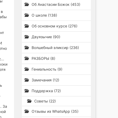
ды
Об Анастасии Божок (453)
 в
О школе (138)
дабы
Об основном курсе (276)
ент
Двуязычие (90)
 И
Волшебный эликсир (236)
отно
РАЗБОРЫ (8)
рс…
роки
Гениальность (9)
отя
Замечания (12)
ть
Поддержка (72)
о
Советы (22)
… За
Отзывы из WhatsApp (35)
жной
о