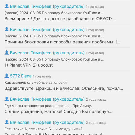
Вячеслав Тимофеев (руководитель)
1 год назад
[важно] 2024-08-05 По поводу блокировок YouTube и ...
Всем привет! Для тех, кто не разобрался с ЮБУСТ-...
Вячеслав Тимофеев (руководитель)
1 год назад
[важно] 2024-08-05 По поводу блокировок YouTube и ...
Причины блокировки и способы решения проблемы: j...
Вячеслав Тимофеев (руководитель)
1 год назад
[важно] 2024-08-05 По поводу блокировок YouTube и ...
1) Planet VPN 2) uboo.st
5772 Elena
1 год назад
Как извлечь служебные заголовки
Здравствуйте, Дракоши и Вячеслав. Объясните, пожал...
Вячеслав Тимофеев (руководитель)
2 года назад
Где мечты становятся реальностью... Про Алису.
С днем рождения, Наталья! Сегодня Вы празднуе...
Вячеслав Тимофеев (руководитель)
2 года назад
Есть точка А, есть точка Б..., и между ними?..
Точка А и Точка Б Мы все находимся в точке А,...